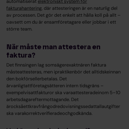
automatiserat
elektroniskt system för
fakturahantering
, där attesteringen är en naturlig del
av processen. Det gör det enkelt att hålla koll på allt –
oavsett om du är ensamföretagare eller jobbar i ett
större team.
När måste man attestera en
faktura?
Det finnsingen lag somsägerexaktnären faktura
måsteattesteras, men ipraktikenbör det alltidskeinnan
den bokförsellerbetalas. Det
ärvanligtattföretagsätteren intern tidsgräns –
exempelvisattfakturor ska varaattesteradeinom 5–10
arbetsdagareftermottagande. Det
ärocksåettkravfrångodredovisningssedattallautgifter
ska varakorrektverifieradeochgodkända.