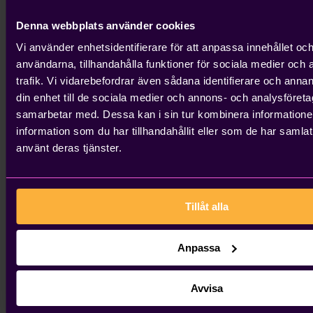
somekonomiansvarigiettstörrebolag?
DåkansmartadigitalalösningarfrånKleergöra din
Denna webbplats använder cookies
vardagbådesmidigareochmereffektiv.
Vi använder enhetsidentifierare för att anpassa innehållet och
användarna, tillhandahålla funktioner för sociala medier och 
FAQ – Vanliga frågor om att
trafik. Vi vidarebefordrar även sådana identifierare och annan
din enhet till de sociala medier och annons- och analysföret
attestera fakturor
samarbetar med. Dessa kan i sin tur kombinera informatio
information som du har tillhandahållit eller som de har samlat
1. Vad betyder attestera faktura?
använt deras tjänster.
Det innebäratt du godkänneren faktura för betalning,
efteratt ha granskatattalltstämmer.
Tillåt alla
2. Måste man attestera alla fakturor?
Anpassa
Det ärintelagkrav, men det
ärstarktrekommenderatsom del av företagets interna
kontroll.
Avvisa