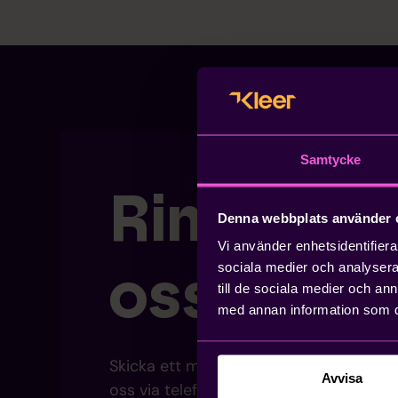
Samtycke
Ring eller
Denna webbplats använder 
Vi använder enhetsidentifierar
oss
sociala medier och analysera 
till de sociala medier och a
med annan information som du 
Skicka ett mejl så återkopplar vi så sn
Avvisa
oss via telefon, 08-400 260 40.