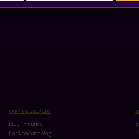
VÅRT ERBJUDANDE
K
Kleer Finance
E
För konsultbolag
B