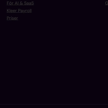
För AI & SaaS
G
Kleer Payroll
Priser