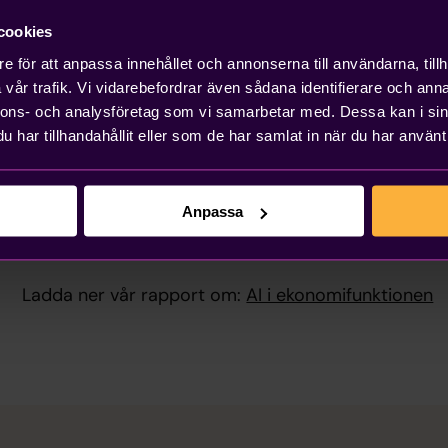
inte ett snabbare bokslut. Det är ett bokslut som i
cookies
e för att anpassa innehållet och annonserna till användarna, tillh
Det har varit en vision länge. Med AI börjar det bli 
vår trafik. Vi vidarebefordrar även sådana identifierare och anna
nnons- och analysföretag som vi samarbetar med. Dessa kan i sin
har tillhandahållit eller som de har samlat in när du har använt 
Det är dit vi bygger
Ekonomifunktionens roll förändras. Från att producer
Anpassa
månadscykler till realtid. Från administration till an
Det är vad vi alltid byggt mot.
Ladda ner vår rapport om:
AI i ekonomifunktionen