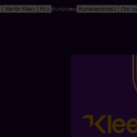
r
Varför Kleer
Pris
Kundcase
Kunskapshubb
Om o