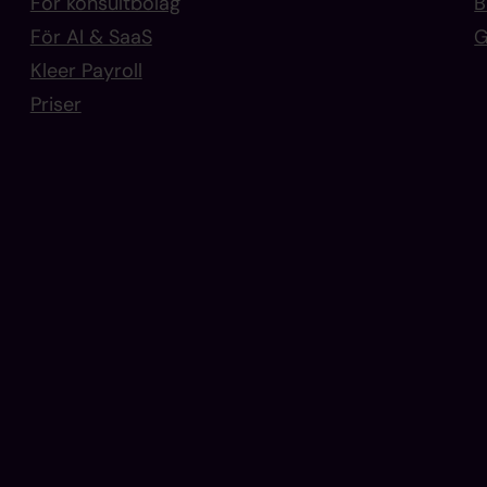
För konsultbolag
B
För AI & SaaS
G
Kleer Payroll
Priser