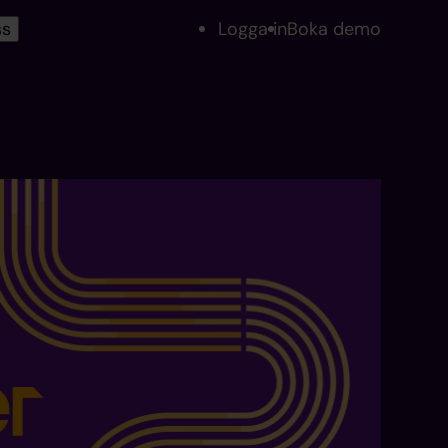
ss
Logga in
Boka demo