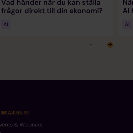
Vad händer när du kan ställa
Nä
frågor direkt till din ekonomi?
AI
AI
AI
UNSKAPSHUBB
vents & Webinars