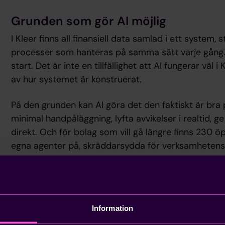
Grunden som gör AI möjlig
I Kleer finns all finansiell data samlad i ett system
processer som hanteras på samma sätt varje gång. 
start. Det är inte en tillfällighet att AI fungerar väl 
av hur systemet är konstruerat.
På den grunden kan AI göra det den faktiskt är bra
minimal handpåläggning, lyfta avvikelser i realtid, 
direkt. Och för bolag som vill gå längre finns 230 
egna agenter på, skräddarsydda för verksamhetens 
Nästa steg: Zero Day Close
Riktningen vi rör oss mot heter Zero Day Close. Det 
Information
samma dag perioden avslutas, för att siffrorna red