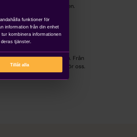
 praktiken pågår hela månaden.
andahålla funktioner för
vardag.
n information från din enhet
 tur kombinera informationen
deras tjänster.
a siffror till att förstå dem. Från
Tillåt alla
alys. Det är inte något nytt för oss.