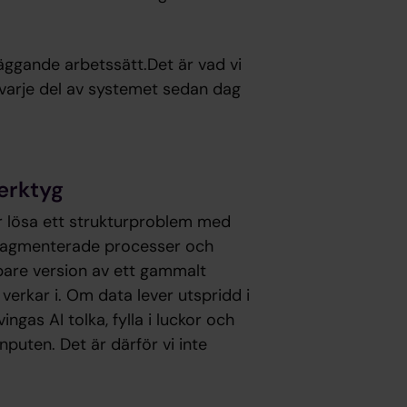
läggande arbetssätt.Det är vad vi
 varje del av systemet sedan dag
verktyg
er lösa ett strukturproblem med
å fragmenterade processer och
bbare version av ett gammalt
verkar i. Om data lever utspridd i
ngas AI tolka, fylla i luckor och
nputen. Det är därför vi inte