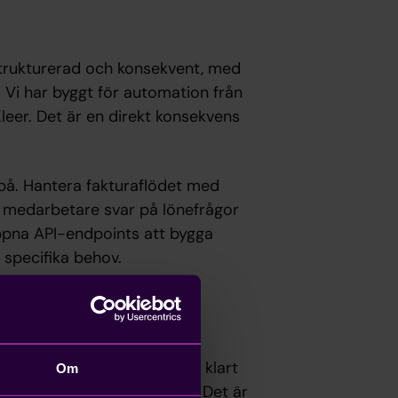
, strukturerad och konsekvent, med
Vi har byggt för automation från
i Kleer. Det är en direkt konsekvens
 på. Hantera fakturaflödet med
ge medarbetare svar på lönefrågor
öppna API-endpoints att bygga
specifika behov.
är ett läge där bokslutet är klart
Om
an är uppdaterade löpande. Det är