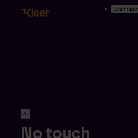
Lösninga
AI
No touch