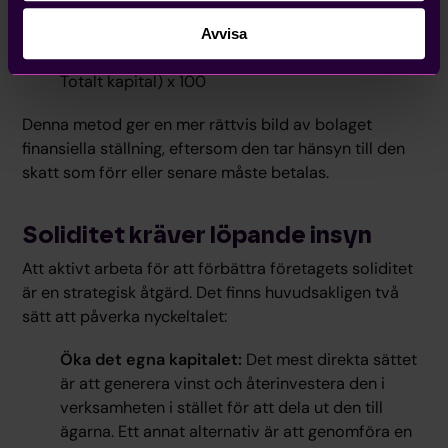
Därefter kan du räkna ut den justerade soliditeten:
Avvisa
Justerad soliditet (%) = (Justerat eget kapital /
Totalt kapital) x 100
Denna metod ger en mer rättvis bild av bolaget
finansiella ställning, eftersom den tar hänsyn till den
skatt som förr eller senare måste betalas.
Soliditet kräver löpande insyn
Att aktivt arbeta för att förbättra företagets soliditet
är en strategisk åtgärd. Det finns huvudsakligen två
sätt att påverka nyckeltalet:
Öka det egna kapitalet:
Det mest direkta sättet
är att generera vinst och återinvestera den i
verksamheten i stället för att dela ut den till
ägarna. Ett annat alternativ är att genomföra en