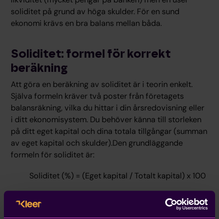
soliditet på grund av höga skulder. För en sund
ekonomi krävs en bra balans mellan båda.
Soliditet: formel för korrekt
beräkning
Att göra en beräkning av soliditet är i teorin enkelt.
Själva formeln kräver två poster från företagets
balansräkning, vilka du hittar i din årsredovisning eller
i ditt ekonomisystem. Du behöver känna till storleken
på ditt eget kapital och dina totala tillgångar (summan
av eget kapital och skulder).Den grundläggande
formeln för soliditet är:
Soliditet (%) = (Eget kapital / Totalt kapital) x 100
Men för att få en mer rättvisande bild av företagets
verkliga ställning används ofta en justerad soliditet.