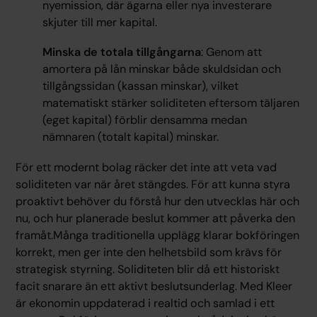
nyemission, där ägarna eller nya investerare
skjuter till mer kapital.
Minska de totala tillgångarna
: Genom att
amortera på lån minskar både skuldsidan och
tillgångssidan (kassan minskar), vilket
matematiskt stärker soliditeten eftersom täljaren
(eget kapital) förblir densamma medan
nämnaren (totalt kapital) minskar.
För ett modernt bolag räcker det inte att veta vad
soliditeten var när året stängdes. För att kunna styra
proaktivt behöver du förstå hur den utvecklas här och
nu, och hur planerade beslut kommer att påverka den
framåt.Många traditionella upplägg klarar bokföringen
korrekt, men ger inte den helhetsbild som krävs för
strategisk styrning. Soliditeten blir då ett historiskt
facit snarare än ett aktivt beslutsunderlag. Med Kleer
är ekonomin uppdaterad i realtid och samlad i ett