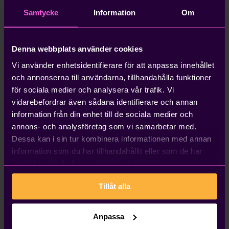
Detta är särskilt relevant i Sverige där många bolag
använder obeskattade reserver som en del av sin
Samtycke
Information
Om
skatteplanering. Dessa reserver består av vinst som
ännu inte beskattats och betraktas som en hybrid
Denna webbplats använder cookies
mellan eget kapital och en latent skatteskuld.
Vi använder enhetsidentifierare för att anpassa innehållet
och annonserna till användarna, tillhandahålla funktioner
Beräkna justerad soliditet
för sociala medier och analysera vår trafik. Vi
För att göra en mer exakt uträkning av soliditet
vidarebefordrar även sådana identifierare och annan
behöver du först beräkna ett justerat eget kapital. Det
information från din enhet till de sociala medier och
gör du genom att ta det synliga egna kapitalet och
annons- och analysföretag som vi samarbetar med.
addera en del av de obeskattade reserverna. En vanlig
Dessa kan i sin tur kombinera informationen med annan
tumregel är att multiplicera de obeskattade
information som du har tillhandahållit eller som de har
reserverna med (1 - bolagsskattesatsen).
samlat in när du har använt deras tjänster.
Formeln för justerat eget kapital ser ut så här:
Tillåt alla
Justerat eget kapital = Eget kapital +
(Obeskattade reserver x (1 - Bolagsskattesats))
Anpassa