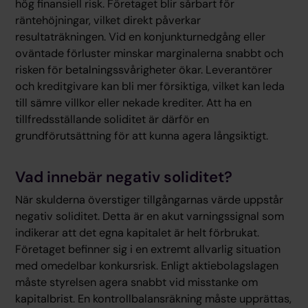
hög finansiell risk. Företaget blir sårbart för
räntehöjningar, vilket direkt påverkar
resultaträkningen. Vid en konjunkturnedgång eller
oväntade förluster minskar marginalerna snabbt och
risken för betalningssvårigheter ökar. Leverantörer
och kreditgivare kan bli mer försiktiga, vilket kan leda
till sämre villkor eller nekade krediter. Att ha en
tillfredsställande soliditet är därför en
grundförutsättning för att kunna agera långsiktigt.
Vad innebär negativ soliditet?
När skulderna överstiger tillgångarnas värde uppstår
negativ soliditet. Detta är en akut varningssignal som
indikerar att det egna kapitalet är helt förbrukat.
Företaget befinner sig i en extremt allvarlig situation
med omedelbar konkursrisk. Enligt aktiebolagslagen
måste styrelsen agera snabbt vid misstanke om
kapitalbrist. En kontrollbalansräkning måste upprättas,