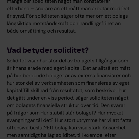
många blir soliditeten något man konstaterar i
efterhand – snarare än ett mått man arbetar med.Det
är synd. För soliditeten säger ofta mer om ett bolags
långsiktiga motståndskraft och handlingsfrihet än
både omsättning och resultat.
Vad betyder soliditet?
Soliditet visar hur stor del av bolagets tillgångar som
är finansierade med eget kapital. Det är alltså ett mått
på hur beroende bolaget är av externa finansiärer och
hur stor del av verksamheten som finansieras av eget
kapital.Till skillnad från resultatet, som beskriver hur
det gått under en viss period, säger soliditeten något
om bolagets finansiella struktur över tid. Den svarar
på frågor som:Hur stabilt står bolaget? Hur mycket
svängningar tål det? Hur stort utrymme har vi att fatta
offensiva beslut?Ett bolag kan visa stark lönsamhet
men samtidigt ha låg soliditet, till exempel efter