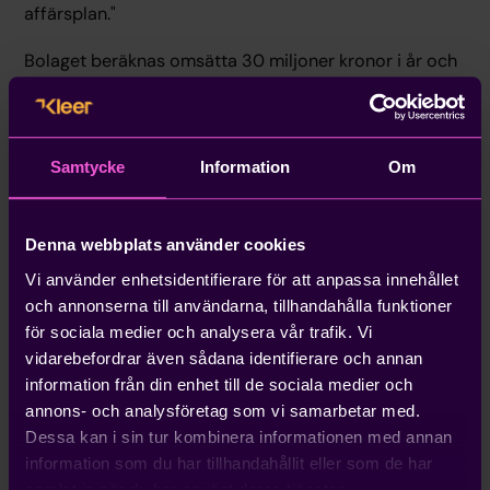
affärsplan."
Bolaget beräknas omsätta 30 miljoner kronor i år och
50 miljoner kronor 2017. Han uppskattar att den
svenska marknaden för redovisning, inklusive
kostnader för medarbetare, uppgår till 60 miljarder
kronor per år.
Samtycke
Information
Om
Tre grundare
Denna webbplats använder cookies
Bolaget startades tillsammans med kollegan Matthias
Vi använder enhetsidentifierare för att anpassa innehållet
Hjalmarsson och de plockade in Olle Rydqvist från
och annonserna till användarna, tillhandahålla funktioner
Grant Thornton som VD och delägare. Just ekonomer
för sociala medier och analysera vår trafik. Vi
och utvecklare som pratar ihop är en viktig förklaring
vidarebefordrar även sådana identifierare och annan
till framgångarna, menar Andreas Granstedt.
information från din enhet till de sociala medier och
annons- och analysföretag som vi samarbetar med.
I dag äger han drygt 50 procent av bolaget.
Dessa kan i sin tur kombinera informationen med annan
Riskkapitalbolaget Alfvén & Didrikson investerade 15
information som du har tillhandahållit eller som de har
miljoner kronor i februari i år.
samlat in när du har använt deras tjänster.