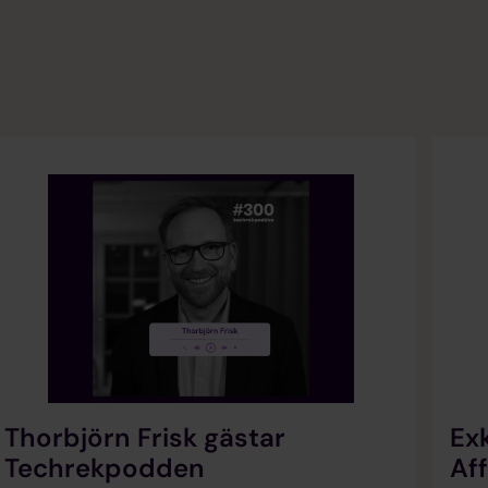
Thorbjörn Frisk gästar
Exk
Techrekpodden
Af