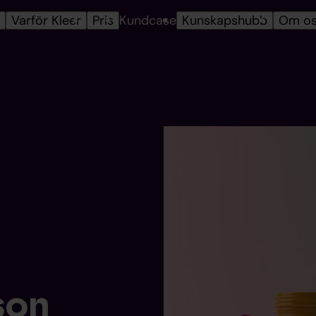
r
Varför Kleer
Pris
Kundcase
Kunskapshubb
Om o
son