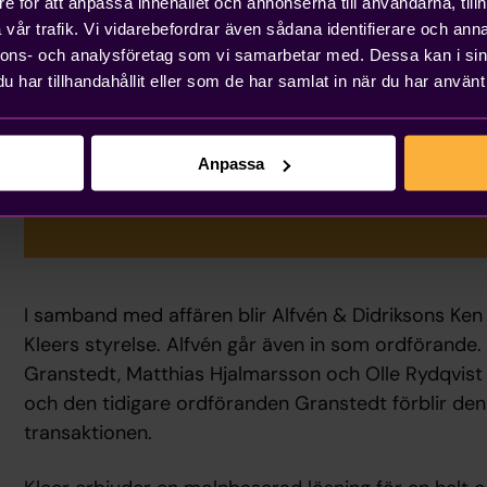
e för att anpassa innehållet och annonserna till användarna, tillh
vår trafik. Vi vidarebefordrar även sådana identifierare och anna
tillsammans med Kleers fantastisk
nnons- och analysföretag som vi samarbetar med. Dessa kan i sin
och avskaffa pappersbokföringen o
har tillhandahållit eller som de har samlat in när du har använt 
tjänstebolag att bli effektivare och
sin verksamhet, säger Måns Alfvén
Anpassa
& Didrikson.
I samband med affären blir Alfvén & Didriksons Ken
Kleers styrelse. Alfvén går även in som ordförande
Granstedt, Matthias Hjalmarsson och Olle Rydqvist si
och den tidigare ordföranden Granstedt förblir den
transaktionen.