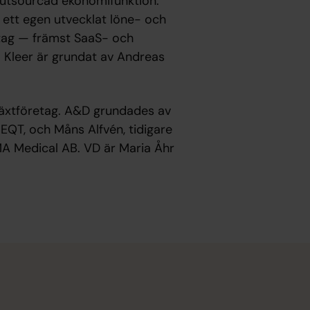
 outsourcad ekonomifunktion.
t ett egen utvecklat löne- och
etag — främst SaaS- och
 Kleer är grundat av Andreas
.
llväxtföretag. A&D grundades av
EQT, och Måns Alfvén, tidigare
A Medical AB. VD är Maria Åhr