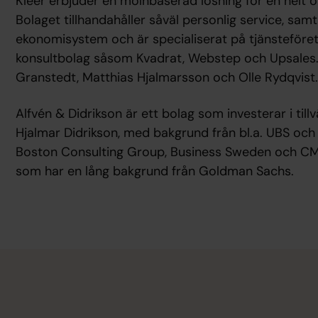
Kleer erbjuder en molnbaserad lösning för en helt
Bolaget tillhandahåller såväl personlig service, sam
ekonomisystem och är specialiserat på tjänsteför
konsultbolag såsom Kvadrat, Webstep och Upsales.
Granstedt, Matthias Hjalmarsson och Olle Rydqvist
Alfvén & Didrikson är ett bolag som investerar i ti
Hjalmar Didrikson, med bakgrund från bl.a. UBS och 
Boston Consulting Group, Business Sweden och CM
som har en lång bakgrund från Goldman Sachs.