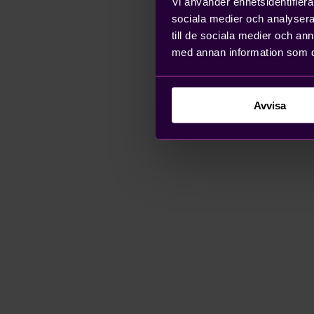
Vi använder enhetsidentifierar
sociala medier och analysera 
till de sociala medier och a
med annan information som du 
Avvisa