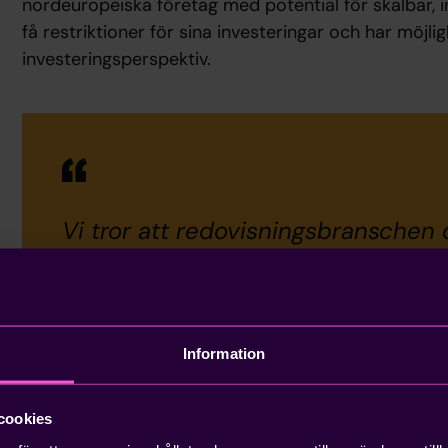
nordeuropeiska företag med potential för skalbar, int
få restriktioner för sina investeringar och har möjlig
investeringsperspektiv.
Vi tror att redovisningsbranschen
kommer att genomgå en stor förä
digitalisering och automatisering. I 
den aktör i Sverige som är bäst pos
Information
leda denna förändring genom sin h
kombination av egenutvecklad mj
cookies
optimerade tjänsteprocesser. Vi se