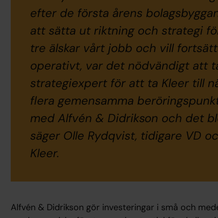
efter de första årens bolagsbygga
att sätta ut riktning och strategi fö
tre älskar vårt jobb och vill fortsät
operativt, var det nödvändigt att t
strategiexpert för att ta Kleer till
flera gemensamma beröringspunkte
med Alfvén & Didrikson och det bl
säger Olle Rydqvist, tidigare VD 
Kleer.
Alfvén & Didrikson gör investeringar i små och me