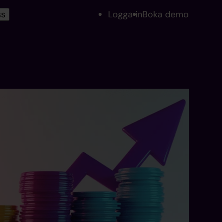
ss
Logga in
Boka demo