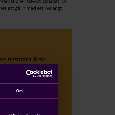
ernationell tillväxt. Bolaget har
het att gå in med ett livslångt
 de närmsta åren
ndring mot ökad
Kleer har vi hittat
itionerad för att
Om
elt unika
ukvara och
r fram emot att,