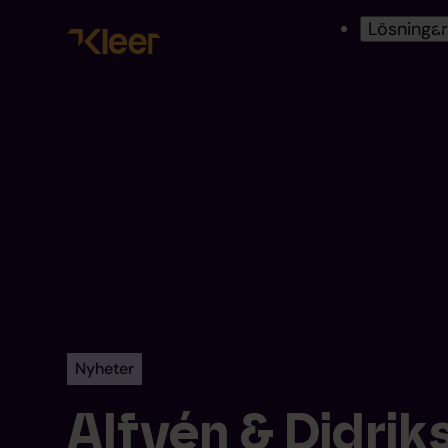
Lösninga
Nyheter
Alfvén & Didrik