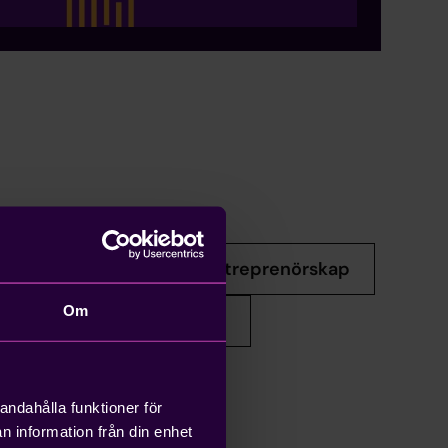
Företagande och entreprenörskap
Om
äggshantering
Övrigt
andahålla funktioner för
n information från din enhet