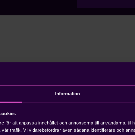
öring
Ekonomihantering
Ekonominyheter
Information
Nyheter
SaaS-bolag
Tillväxt
Utl
cookies
e för att anpassa innehållet och annonserna till användarna, tillh
vår trafik. Vi vidarebefordrar även sådana identifierare och anna