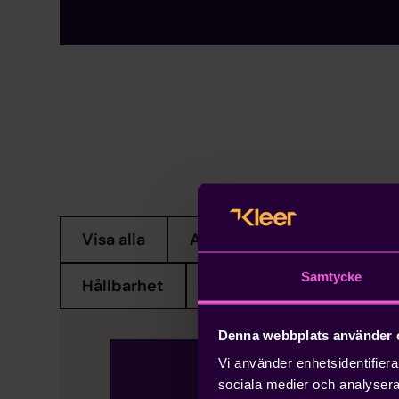
Visa alla
AI
AI-bolag
Bokf
Samtycke
Hållbarhet
Konsultbolag
Lön
Denna webbplats använder 
Vi använder enhetsidentifierar
sociala medier och analysera 