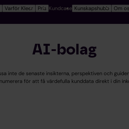
r
Varför Kleer
Pris
Kundcase
Kunskapshubb
Om o
AI-bolag
ssa inte de senaste insikterna, perspektiven och guider
numerera för att få värdefulla kunddata direkt i din ink