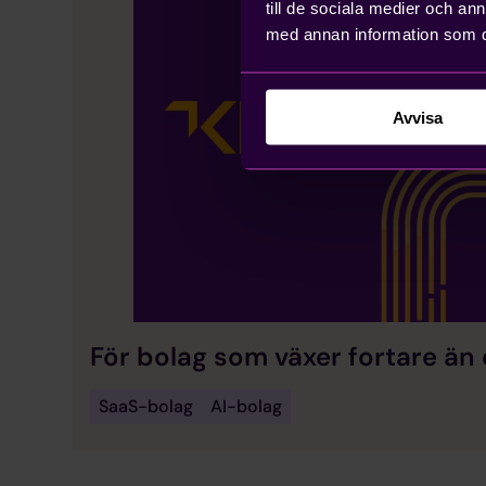
till de sociala medier och a
med annan information som du 
Avvisa
För bolag som växer fortare än
SaaS-bolag
AI-bolag