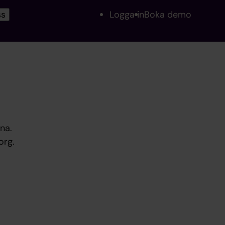
ss
Logga in
Boka demo
na.
org.