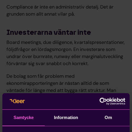
Compliance är inte en administrativ detalj. Det är
grunden som allt annat vilar på.
Investerarna väntar inte
Board meetings, due diligence, kvartalspresentationer,
följdfrågor en lördagsmorgon. En investerare som
undrar över burnrate, runway eller marginalutveckling
förväntar sig svar snabbt och korrekt.
De bolag som får problem med
ekonomirapporteringen är nästan alltid de som
väntade för länge med att bygga rätt struktur. Man
tänkte att det var något man skulle lösa när det väl
blivit dags. Och så blev det dags mitt i due diligence.
Att ha ekonomin på plats är inte ett tecken på att du är
Samtycke
Information
Om
försiktig. Det är ett tecken på att du är redo att växa.