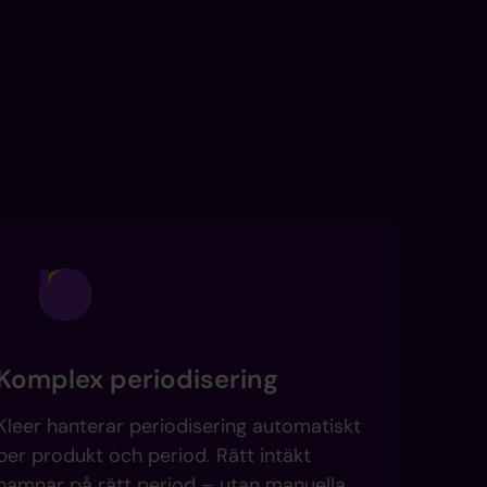
Komplex periodisering
Kleer hanterar periodisering automatiskt
per produkt och period. Rätt intäkt
hamnar på rätt period – utan manuella