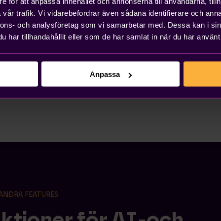
e för att anpassa innehållet och annonserna till användarna, tillh
SaaS-bolag
vår trafik. Vi vidarebefordrar även sådana identifierare och anna
nnons- och analysföretag som vi samarbetar med. Dessa kan i sin
har tillhandahållit eller som de har samlat in när du har använt 
Antal ans
0-50
Anpassa
ANDRA FEATURES
nktioner för AI-och