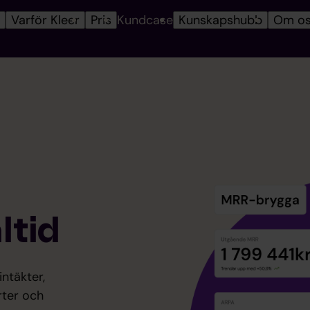
r
Varför Kleer
Pris
Kundcase
Kunskapshubb
Om o
ltid
intäkter,
rter och