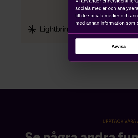
Vi använder enhetsidentifierar
sociala medier och analysera 
till de sociala medier och a
med annan information som du 
Avvisa
UPPTÄCK VÅRA 
Se några andra fu