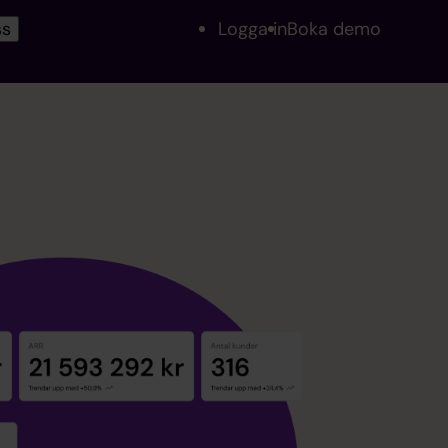
ss
Logga in
Boka demo