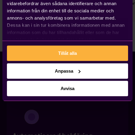
Kon
vidarebefordrar även sådana identifierare och annan
Bransch
Antal anställda
information från din enhet till de sociala medier och
Konsultbolag
50+
annons- och analysföretag som vi samarbetar med.
Dessa kan i sin tur kombinera informationen med annan
information som du har tillhandahållit eller som de har
samlat in när du har använt deras tjänster.
Tillåt alla
Anpassa
UPPTÄCK
Fler funktioner i Kleer
Avvisa