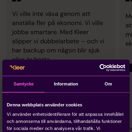
Vi ville inte växa genom att
Me
anställa fler på ekonomi. Vi ville
at
jobba smartare. Med Kleer
m
slipper vi dubbelarbete – och vi
ek
har backup om någon blir sjuk
eller är borta
Samtycke
Information
Om
Denna webbplats använder cookies
Kund
Vi använder enhetsidentifierare för att anpassa innehållet
Christina Nilsson-Särnblad,
CFO Nektab
och annonserna till användarna, tillhandahålla funktioner
Br
för sociala medier och analysera vår trafik. Vi