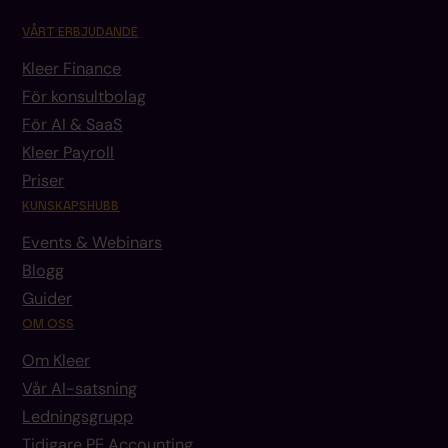
VÅRT ERBJUDANDE
Kleer Finance
För konsultbolag
För AI & SaaS
Kleer Payroll
Priser
KUNSKAPSHUBB
Events & Webinars
Blogg
Guider
OM OSS
Om Kleer
Vår AI-satsning
Ledningsgrupp
Tidigare PE Accounting