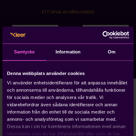
ETT URVAL AV VÅRA KUNDER
Samtycke
Information
Om
Denna webbplats använder cookies
Vi använder enhetsidentifierare för att anpassa innehållet
och annonserna till användarna, tillhandahålla funktioner
för sociala medier och analysera vår trafik. Vi
Se vad våra kunder säger
vidarebefordrar även sådana identifierare och annan
information från din enhet till de sociala medier och
annons- och analysföretag som vi samarbetar med.
Dessa kan i sin tur kombinera informationen med annan
information som du har tillhandahållit eller som de har