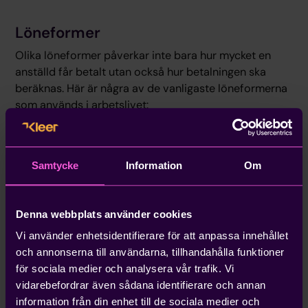
Löneformer
Olika löneformer påverkar inte bara hur mycket en
anställd får betalt utan också hur betalningen ska
beräknas. Här är några av de vanligaste löneformerna
som används i arbetslivet:
Månadslön
Samtycke
Information
Om
Månadslön är den mest traditionella och vanligaste
formen av löneutbetalning, där en anställd får en fast
summa pengar varje månad för ett på förhand
Denna webbplats använder cookies
bestämt antal arbetstimmar. Denna löneform är vanlig
bland anställda som arbetar heltid och ger
Vi använder enhetsidentifierare för att anpassa innehållet
arbetstagaren en förutsägbar och stabil inkomst.
och annonserna till användarna, tillhandahålla funktioner
för sociala medier och analysera vår trafik. Vi
vidarebefordrar även sådana identifierare och annan
Timlön
information från din enhet till de sociala medier och