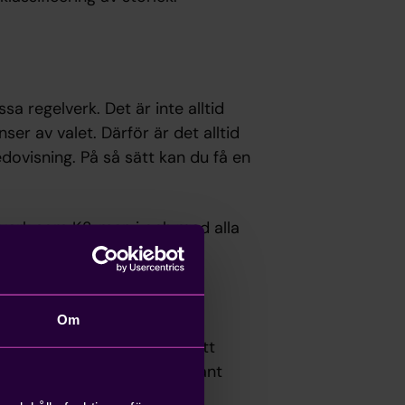
a regelverk. Det är inte alltid
nser av valet. Därför är det alltid
dovisning. På så sätt kan du få en
elverk som K2, men i och med alla
apa en orättvis bild av ditt
h det kan upplevas som
Om
innebär att K3 innehåller ett
nieras. I K2 finns inget sådant