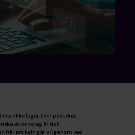
lera olika lagar. Den påverkas
enska aktiebolag är det
en här artikeln går vi igenom vad