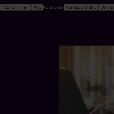
r
Varför Kleer
Pris
Kundcase
Kunskapshubb
Om o