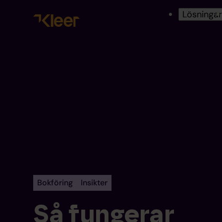
Lösninga
Bokföring
Insikter
Så fungerar