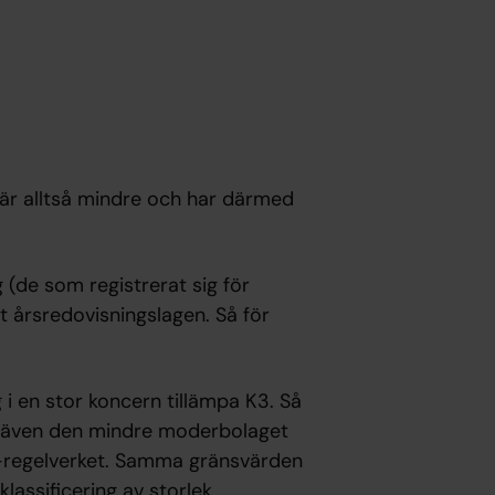
 är alltså mindre och har därmed
g (de som registrerat sig för
gt årsredovisningslagen. Så för
 en stor koncern tillämpa K3. Så
är även den mindre moderbolaget
K3-regelverket. Samma gränsvärden
lassificering av storlek.