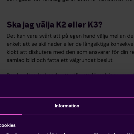
Ska jag välja K2 eller K3?
Det kan vara svårt att på egen hand välja mellan dess
enkelt att se skillnader eller de långsiktiga konsekve
klokt att diskutera med den som ansvarar för din re
samlad bild och fatta ett välgrundat beslut.
Det kan låta lockande att välja ett förenklings-reg
förenklingar som finns i regelverket kan det också sk
företag. Allt kommer inte att synas helt enkelt oc
begränsande i vissa fall.
Information
K3 är principbaserat medan K2 är regelbaserat. Det 
kapitel där begrepp så som Tillgång, Skuld, m.m. defi
cookies
kapitel utan detta är skrivet mer som regler.