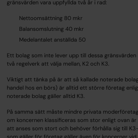
gränsvärden vara uppfyllda två år i rad:
Nettoomsättning 80 mkr
Balansomslutning 40 mkr
Medelantalet anställda 50
Ett bolag som inte lever upp till dessa gränsvärden
två regelverk att välja mellan, K2 och K3.
Viktigt att tänka på är att så kallade noterade bola
handel hos en börs) är alltid ett större företag enli
noterade bolag gäller alltid K3.
På samma sätt måste mindre privata moderföretag i
om koncernen klassificeras som stor enligt ovan 
att anses som stort och behöver förhålla sig till 
som gäller för företag gäller även för koncerner vid k