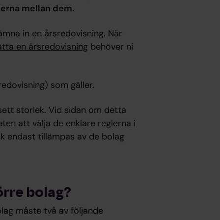
aderna mellan dem.
ämna in en årsredovisning. När
ätta en årsredovisning
behöver ni
redovisning) som gäller.
sett storlek. Vid sidan om detta
en att välja de enklare reglerna i
k endast tillämpas av de bolag
örre bolag?
olag måste två av följande