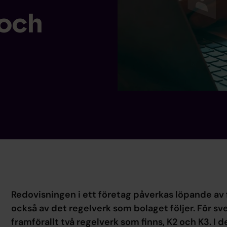
 och
Redovisningen i ett företag påverkas löpande av f
också av det regelverk som bolaget följer. För sv
framförallt två regelverk som finns, K2 och K3. I d