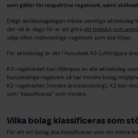
som gäller för respektive regelverk, samt skilln
Enligt aktiebolagslagen måste samtliga aktiebolag l
det väl är dags för er att göra
ett bokslut och uppr
välja vilket redovisnings-regelverk som ska följas.
För aktiebolag är det i huvudsak K3 (utförligare års
K3-regelverket kan tillämpas av alla aktiebolag oav
huvudsakliga regelverk så har mindre bolag möjlighet
K2-regelverket (mindre årsredovisning). K2 kan doc
som "klassificeras" som mindre.
Vilka bolag klassificeras som st
För att ett bolag ska klassificeras som ett större b