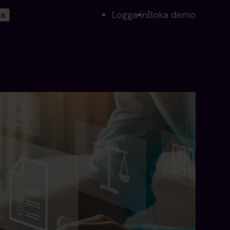
ss
Logga in
Boka demo