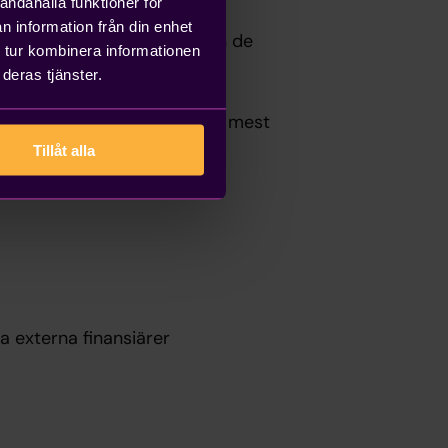
andahålla funktioner för
n information från din enhet
öras besvaras detta utifrån de
 tur kombinera informationen
lande K3-regelverket. Det ger
deras tjänster.
i K2. Därmed är K3 inte
olag att hitta den bästa och mest
Tillåt alla
a externa finansiärer