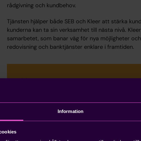
rådgivning och kundbehov.
Tjänsten hjälper både SEB och Kleer att stärka kundu
kunderna kan ta sin verksamhet till nästa nivå. Kleer
samarbetet, som banar väg för nya möjligheter oc
redovisning och banktjänster enklare i framtiden.
SEB har varit på tårna sedan starte
visar att de är en företagsbank som 
Information
och är öppna för förändring. Det är
cookies
samarbete där en relativt liten ak