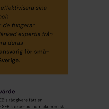
effektivisera sina
och
r de fungerar
änkad expertis från
era deras
 ansvarig för små-
Sverige.
dvärde
EB:s rådgivare fått en
 av SEB:s expertis inom ekonomisk