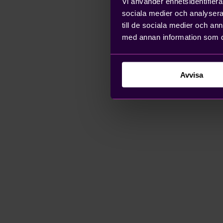
Vi använder enhetsidentifierar
sociala medier och analysera 
till de sociala medier och a
med annan information som du 
Avvisa