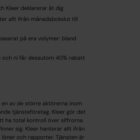
 Kleer deklarerar åt dig
ter allt ifrån månadsbokslut till
r baserat på era volymer: bland
a och ni får dessutom 40% rabatt
bli en av de större aktörerna inom
nde tjänsteföretag. Kleer gör det
 ha total kontroll över siffrorna
inner sig. Kleer hanterar allt ifrån
l löner och rapporter. Tjänsten är