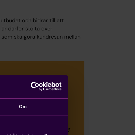
tbudet och bidrar till att
 är därför stolta över
h som ska göra kundresan mellan
n av dialogen, vilket
vill ligga i framkant
Om
 ett historiskt
tör och en storspelare