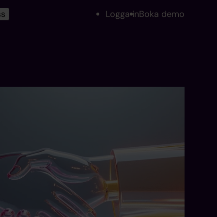
ss
Logga in
Boka demo