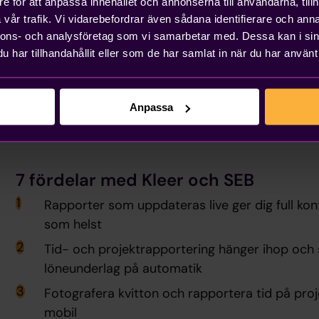
e för att anpassa innehållet och annonserna till användarna, tillh
möts och vi hoppas kunna utöka s
vår trafik. Vi vidarebefordrar även sådana identifierare och anna
framtiden för att skapa ett ökat m
nnons- och analysföretag som vi samarbetar med. Dessa kan i sin
har tillhandahållit eller som de har samlat in när du har använt 
nuvarande och potentiella kunder
medgrundare av Kleer.
Anpassa
7 fördelar med Kleer och SEB
Rapporter som uppdateras live ger dig full kont
som helst
Tid- och projektrapportering hänger ihop och 
löneunderlag på automatik
Fotografera kvitton och rapportera tid på projek
mobil