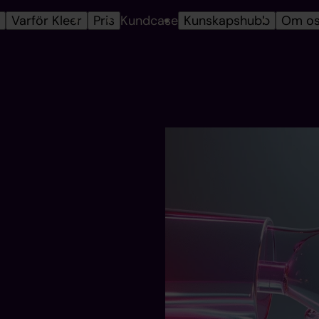
r
Varför Kleer
Pris
Kundcase
Kunskapshubb
Om o