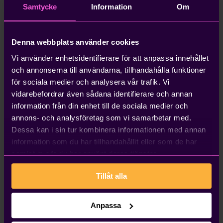
Genom rätt processtyrning kan mycket automatiseras
Samtycke
Information
Om
och det är möjligt först när allt hänger ihop.
Digitalisering i alla led möjliggör automatisering på
riktigt. Genom en komplett tjänst för allt ifrån kund-
Denna webbplats använder cookies
och leverantörsfakturor, till utlägg, tidrapportering,
Vi använder enhetsidentifierare för att anpassa innehållet
lön, rapporter och redovisningskonsultation så frigörs
och annonserna till användarna, tillhandahålla funktioner
tid och organisationen kan fokusera på sin
för sociala medier och analysera vår trafik. Vi
kärnverksamhet.
vidarebefordrar även sådana identifierare och annan
information från din enhet till de sociala medier och
6. Redovisning on-demand – ger
annons- och analysföretag som vi samarbetar med.
dig maximal fysisk frihet.
Dessa kan i sin tur kombinera informationen med annan
information som du har tillhandahållit eller som de har
Din del av bokföringen kan du sköta var som helst och
samlat in när du har använt deras tjänster.
närsomhelst. Du är inte beroende av pärmar på
kontoret.
Tillåt alla
7. Digital lagring ökar säkerheten.
Anpassa
Maximal säkerhet genom en trygg fysisk förvaring och