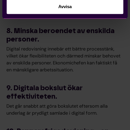
en digital bokföring i molnet, som hanteras med
Avvisa
högsta säkerhet.
8. Minska beroendet av enskilda
personer.
Digital redovisning innebär ett bättre processtänk,
vilket ökar flexibiliteten och därmed minskar behovet
av enskilda personer. Ekonomichefen kan faktiskt få
en mänskligare arbetssituation.
9. Digitala bokslut ökar
effektiviteten.
Det går snabbt att göra bokslutet eftersom alla
underlag är prydligt samlade i digital form.