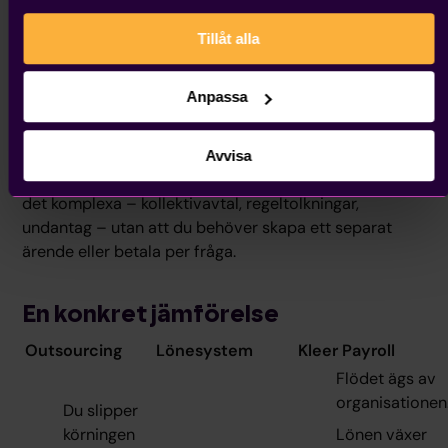
Det löser det centrala problemet med outsourcing: du
Tillåt alla
är inte längre mellanhanden som jagar underlag och
vidarebefordrar information. Flödet ägs av
organisationen, inte av dig.
Anpassa
Och det löser det centrala problemet med
lönesystem: du behöver inte vara löneexpert.
Avvisa
Lönespecialister är integrerade i flödet och hanterar
det komplexa – kollektivavtal, regeltolkningar,
undantag – utan att du behöver skapa ett separat
ärende eller betala per fråga.
En konkret jämförelse
Outsourcing
Lönesystem
Kleer Payroll
Flödet ägs av
organisationen
Du slipper
körningen
Lönen växer