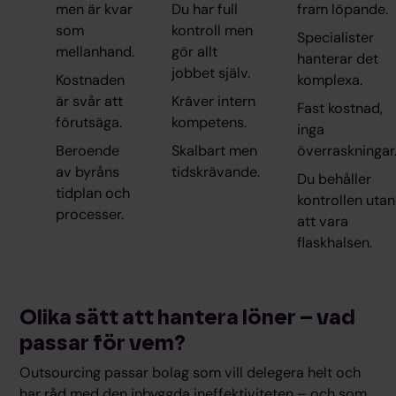
men är kvar
Du har full
fram löpande.
som
kontroll men
Specialister
mellanhand.
gör allt
hanterar det
jobbet själv.
Kostnaden
komplexa.
är svår att
Kräver intern
Fast kostnad,
förutsäga.
kompetens.
inga
Beroende
Skalbart men
överraskningar
av byråns
tidskrävande.
Du behåller
tidplan och
kontrollen utan
processer.
att vara
flaskhalsen.
Olika sätt att hantera löner – vad
passar för vem?
Outsourcing passar bolag som vill delegera helt och
har råd med den inbyggda ineffektiviteten – och som