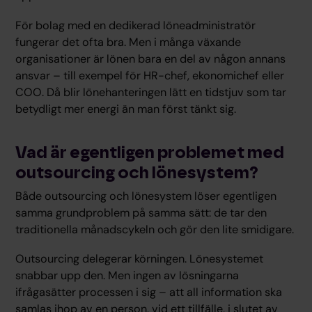
För bolag med en dedikerad löneadministratör
fungerar det ofta bra. Men i många växande
organisationer är lönen bara en del av någon annans
ansvar – till exempel för HR-chef, ekonomichef eller
COO. Då blir lönehanteringen lätt en tidstjuv som tar
betydligt mer energi än man först tänkt sig.
Vad är egentligen problemet med
outsourcing och lönesystem?
Både outsourcing och lönesystem löser egentligen
samma grundproblem på samma sätt: de tar den
traditionella månadscykeln och gör den lite smidigare.
Outsourcing delegerar körningen. Lönesystemet
snabbar upp den. Men ingen av lösningarna
ifrågasätter processen i sig – att all information ska
samlas ihop av en person, vid ett tillfälle, i slutet av