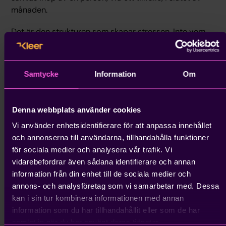
månaden.
Det är den strukturen som skapar stressen. Inte vem
som trycker på knappen.
Kleer Payroll – ett tredje
Samtycke
Information
Om
alternativ
Kleer
är inte en lönebyrå och inte ett lönesystem i
Denna webbplats använder cookies
traditionell mening. Det är en kombination av båda –
Vi använder enhetsidentifierare för att anpassa innehållet
men byggt på ett annat sätt.
och annonserna till användarna, tillhandahålla funktioner
för sociala medier och analysera vår trafik. Vi
Istället för att vara byggt utifrån en månadscykel med
vidarebefordrar även sådana identifierare och annan
tydliga flaskhalsar bygger Kleer på en löpande
information från din enhet till de sociala medier och
process. Medarbetare rapporterar direkt i systemet.
annons- och analysföretag som vi samarbetar med. Dessa
Chefer godkänner direkt. Lönen växer fram
kan i sin tur kombinera informationen med annan
kontinuerligt under månaden, och fel upptäcks när de
information som du har tillhandahållit eller som de har
uppstår – inte på utbetalningsdagen.
samlat in när du har använt deras tjänster.