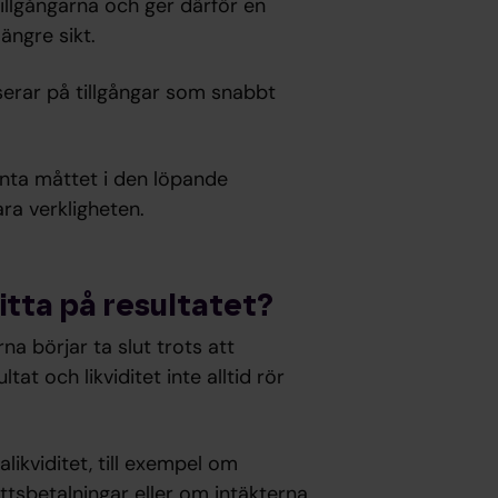
tillgångarna och ger därför en
ängre sikt.
serar på tillgångar som snabbt
vanta måttet i den löpande
ra verkligheten.
titta på resultatet?
 börjar ta slut trots att
tat och likviditet inte alltid rör
likviditet, till exempel om
ttsbetalningar eller om intäkterna