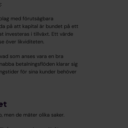
:
 bolag med förutsägbara
yda på att kapital är bundet på ett
t investeras i tillväxt. Ett värde
e över likviditeten.
ör vad som anses vara en bra
abba betalningsflöden klarar sig
ngstider för sina kunder behöver
et
op, men de mäter olika saker.