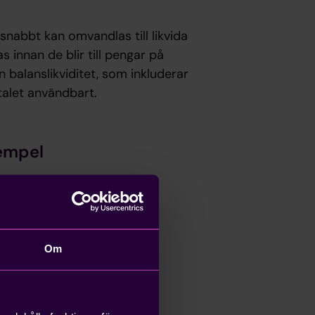
snabbt kan omvandlas till likvida
s innan de blir till pengar på
än balanslikviditet, som inkluderar
talet användbart.
xempel
Om