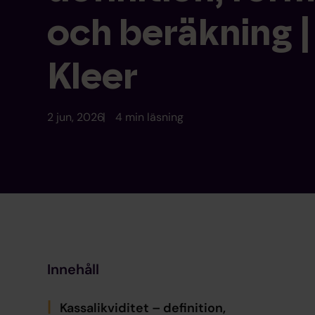
och beräkning |
Kleer
2 jun, 2026
4 min läsning
Innehåll
Kassalikviditet – definition,