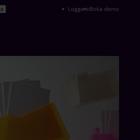
ss
Logga in
Boka demo