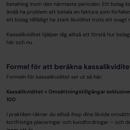
betalning inom den närmaste perioden. Ett bolag k
ändå ha problem att betala en faktura som förfall
ett bolag tillfälligt ha stark likviditet trots ett svagt 
Kassalikviditet hjälper dig alltså att förstå hur bol
här och nu.
Formel för att beräkna kassalikvidite
Formeln för kassalikviditet ser ut så här:
Kassalikviditet = Omsättningstillgångar exklusive 
100
I praktiken räknar du alltså ihop dina likvida omsätt
kortfristiga placeringar och kundfordringar – och d
inom ett år.