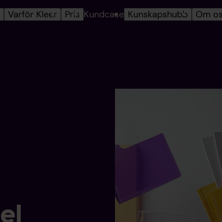
r
Varför Kleer
Pris
Kundcase
Kunskapshubb
Om o
el