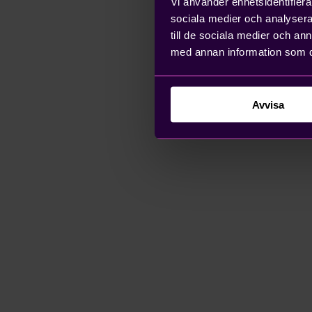
Vi använder enhetsidentifierar
sociala medier och analysera 
till de sociala medier och a
med annan information som du 
Avvisa