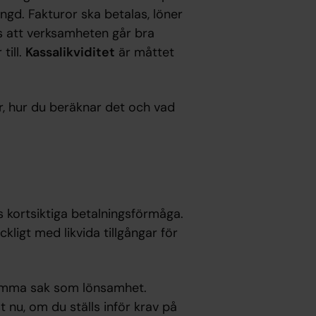
gd. Fakturor ska betalas, löner
ts att verksamheten går bra
till.
Kassalikviditet
är måttet
är, hur du beräknar det och vad
s kortsiktiga betalningsförmåga.
ckligt med likvida tillgångar för
r samma sak som lönsamhet.
t nu, om du ställs inför krav på