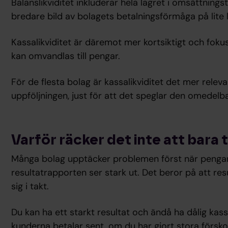
Balanslikviditet inkluderar hela lagret i omsättnings
bredare bild av bolagets betalningsförmåga på lite l
Kassalikviditet är däremot mer kortsiktigt och foku
kan omvandlas till pengar.
För de flesta bolag är kassalikviditet det mer rele
uppföljningen, just för att det speglar den omedelba
Varför räcker det inte att bara 
Många bolag upptäcker problemen först när pengarna
resultatrapporten ser stark ut. Det beror på att resul
sig i takt.
Du kan ha ett starkt resultat och ändå ha dålig kassa
kunderna betalar sent, om du har gjort stora försko