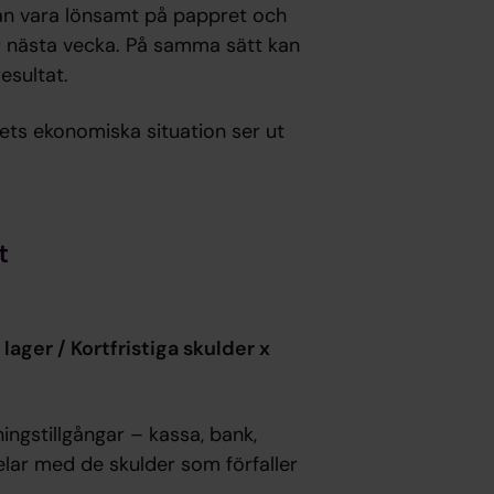
an vara lönsamt på pappret och
er nästa vecka. På samma sätt kan
resultat.
agets ekonomiska situation ser ut
t
lager / Kortfristiga skulder x
ningstillgångar – kassa, bank,
elar med de skulder som förfaller