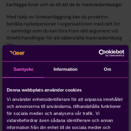
kartlägga löner och se till att de är marknadsmässiga!
Med hjälp av lönekartläggning kan du proaktivt
behålla nyckelpersoner i organisationen med rätt lön
– samtidigt som du kan föra fram rätt argument vid
löneförhandlingar för att säkerställa marknadsmässig
lön.
Tillväxttips 3 — Kassaflödesanalys
Samtycke
Information
Om
Vart tar dina pengar vägen? Ju tydligare och mer
uppdaterade siffror du har, desto snabbare kan du
agera. Ha koll på detaljerna för att säkra kassan och
Denna webbplats använder cookies
snabbt identifiera trender med hjälp av en
Vi använder enhetsidentifierare för att anpassa innehållet
kassaflödesanalys.
och annonserna till användarna, tillhandahålla funktioner
Genom att ta fram en detaljerad kassaflödesanalys,
för sociala medier och analysera vår trafik. Vi
gärna kvartalsvis, kan du hålla koll på vart pengarna
vidarebefordrar även sådana identifierare och annan
faktiskt tar vägen. Investerar vi som planerat eller
information från din enhet till de sociala medier och