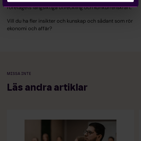
företagets långsiktiga utveckling och konkurrenskraft.
Vill du ha fler insikter och kunskap och sådant som rör
ekonomi och affär?
MISSA INTE
Läs andra artiklar