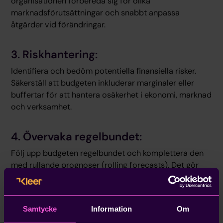
organisationen förbereda sig för olika
marknadsförutsättningar och snabbt anpassa
åtgärder vid förändringar.
3. Riskhantering:
Identifiera och bedöm potentiella finansiella risker.
Säkerställ att budgeten inkluderar marginaler eller
buffertar för att hantera osäkerhet i ekonomi, marknad
och verksamhet.
4. Övervaka regelbundet:
Följ upp budgeten regelbundet och komplettera den
med rullande prognoser (rolling forecasts). Det gör
det möjligt att justera planeringen utifrån aktuella
resultat, realtidsdata och förändrade
marknadsförhållanden.
Samtycke
Information
Om