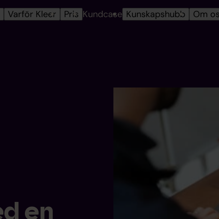
r
Varför Kleer
Pris
Kundcase
Kunskapshubb
Om o
ed en