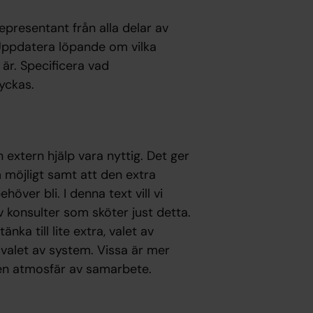
representant från alla delar av
Uppdatera löpande om vilka
är. Specificera vad
yckas.
 extern hjälp vara nyttig. Det ger
m möjligt samt att den extra
över bli. I denna text vill vi
 konsulter som sköter just detta.
nka till lite extra, valet av
valet av system. Vissa är mer
en atmosfär av samarbete.