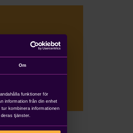
gt med erfarenhet för
öra saker och sätta
tt förändringsprojekt
Om
 under längre tid än
eers
andahålla funktioner för
n information från din enhet
 tur kombinera informationen
deras tjänster.