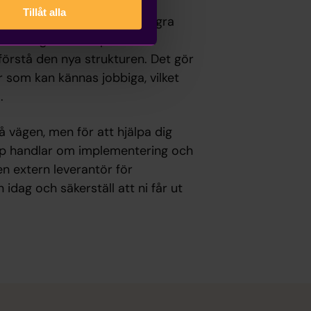
Tillåt alla
 värt att specialutbilda några
naturligt vill lösa problem
 förstå den nya strukturen. Det gör
or som kan kännas jobbiga, vilket
.
 vägen, men för att hjälpa dig
dmap handlar om implementering och
en extern leverantör för
idag och säkerställ att ni får ut