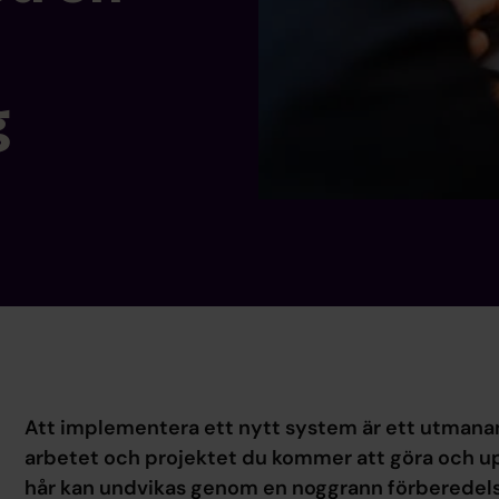
g
Att implementera ett nytt system är ett utmanan
arbetet och projektet du kommer att göra och upp
hår kan undvikas genom en noggrann förberedels