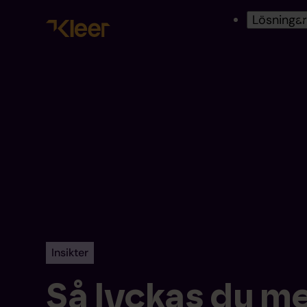
Lösninga
Insikter
Så lyckas du m