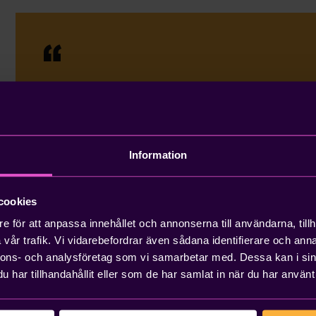
Det är viktigt att man har tillräckli
att veta i vilken ordning man kan g
bra deadlines. Du vill inte sitta i e
Information
utöver dina vanliga arbetsuppgifter
nödvändigt, säger Simon Model, Kl
cookies
implementationschef.
e för att anpassa innehållet och annonserna till användarna, tillh
vår trafik. Vi vidarebefordrar även sådana identifierare och anna
nnons- och analysföretag som vi samarbetar med. Dessa kan i sin
har tillhandahållit eller som de har samlat in när du har använt 
Hitta era experter