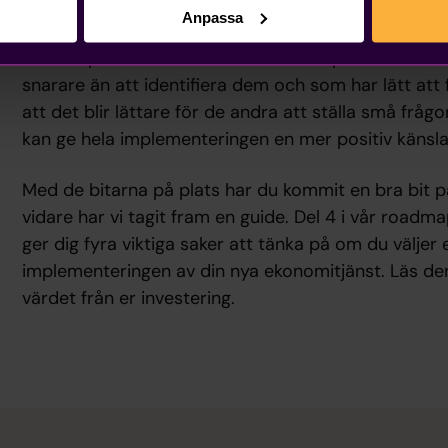
Anpassa
Utöver allmän information om systemet kan det vara
utvalda personer lite extra. Gärna de personer som 
snarare än att identifiera dem och som har lätt att
att det blir lättare för de andra att ställa små fråg
kan ge hela implementeringen en mer positiv känsla
Med de bitarna på plats har du kommit en bra bit på
vidare har vi tagit fram en guide. Del 4 i vår roa
ger dig fyra viktiga saker att tänka på om du väljer 
implementeringen av din nya ekonomitjänst. Läs den 
värdet från er investering.