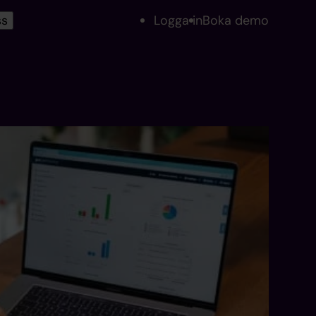
ss
Logga in
Boka demo