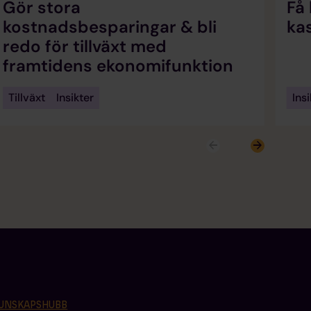
Gör stora
Få 
kostnadsbesparingar & bli
ka
redo för tillväxt med
framtidens ekonomifunktion
Tillväxt
Insikter
Insi
UNSKAPSHUBB