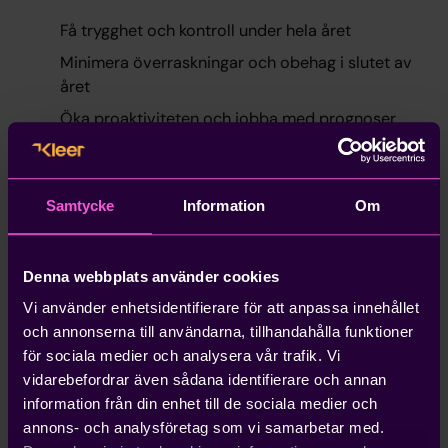
Få trygghet och kontroll under hela året
Minimera överraskningar och obehag i slutet av
året
Öka proaktiviteten och jobba med prognoser
framåt
Få bättre beslutsunderlag som bygger på
realtidsuppdaterade siffror
Samtycke
Information
Om
Kan man automatisera
Denna webbplats använder cookies
årsredovisningen?
Vi använder enhetsidentifierare för att anpassa innehållet
Vi tror på att automatisera så mycket som möjligt för
och annonserna till användarna, tillhandahålla funktioner
att spara tid och minimera felkällor. Själva arbetet
för sociala medier och analysera vår trafik. Vi
med att stänga året och ta fram en årsredovisning
vidarebefordrar även sådana identifierare och annan
kommer dock alltid att vara en manuell process. Det
information från din enhet till de sociala medier och
är en människa som sammanställer året i ett
annons- och analysföretag som vi samarbetar med.
dokument. Men om över 90% av den löpande