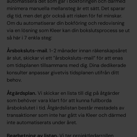
automatisera det som går i bokföringen och därmed
minimera manuella mellansteg är ett sätt. Det sparar
dig tid, men det gör också att risken för fel minskar.
Om du automatiserar din bokföring och redovisning
via en lösning som Kleer kan din bokslutsprocess se ut
så här i 7 enkla steg:
Årsboksluts-mail
. 1-2 månader innan räkenskapsåret
är slut, skickar vi ett ”årsboksluts-mail” för att enas
om tidsplanen tillsammans med dig. Dina dedikerade
konsulter anpassar givetvis tidsplanen utifrån ditt
behov.
Åtgärdsplan.
Vi skickar en lista till dig på åtgärder
som behöver vara klart för att kunna fullborda
årsbokslutet i tid. Åtgärdslistan består mestadels av
transaktioner som inte har gått via Kleer och därmed
inte automatiserats under året.
Bearbetning av listan.
Vi tar projektledarrollen