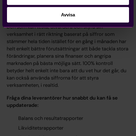
mindre i realtid och tar beslut baserat på detta blir
det en viktig konkurrensfördel.
Avvisa
Den som kan testa, utvärdera och styra sin
verksamhet i rätt riktning baserat på siffror som
stämmer hela tiden istället för en gång i månaden har
helt enkelt bättre förutsättningar att både tackla stora
förändringar, planera sina finanser och angripa
marknaden på bästa möjliga sätt. 100% kontroll
betyder helt enkelt inte bara att du vet hur det går, du
kan också använda siffrorna för att styra
verksamheten, i realtid.
Fråga dina leverantörer hur snabbt du kan få se
uppdaterade:
Balans och resultatrapporter
Likviditetsrapporter