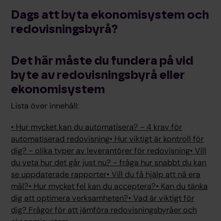
Dags att byta ekonomisystem och
redovisningsbyrå?
Det här måste du fundera på vid
byte av redovisningsbyrå eller
ekonomisystem
Lista över innehåll:
• Hur mycket kan du automatisera? - 4 krav för
automatiserad redovisning
• Hur viktigt är kontroll för
dig? - olika typer av leverantörer för redovisning
• Vill
du veta hur det går just nu? - fråga hur snabbt du kan
se uppdaterade rapporter
• Vill du få hjälp att nå era
mål?
• Hur mycket fel kan du acceptera?
• Kan du tänka
dig att optimera verksamheten?
• Vad är viktigt för
dig? Frågor för att jämföra redovisningsbyråer och