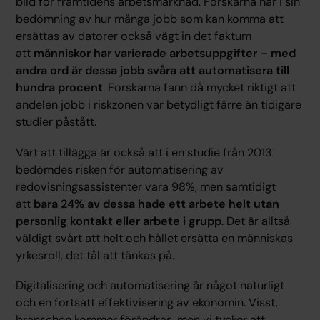
bild för framtidens arbetsmarknad. Forskarna har i sin
bedömning av hur många jobb som kan komma att
ersättas av datorer också vägt in det faktum
att
människor har varierade arbetsuppgifter – med
andra ord är dessa jobb svåra att automatisera till
hundra procent
. Forskarna fann då mycket riktigt att
andelen jobb i riskzonen var betydligt färre än tidigare
studier påstått.
Värt att tillägga är också att i en studie från 2013
bedömdes risken för automatisering av
redovisningsassistenter vara 98%, men samtidigt
att
bara 24% av dessa hade ett arbete helt utan
personlig kontakt eller arbete i grupp
. Det är alltså
väldigt svårt att helt och hållet ersätta en människas
yrkesroll, det tål att tänkas på.
Digitalisering och automatisering är något naturligt
och en fortsatt effektivisering av ekonomin. Visst,
branschen kommer förändras, men vi tycker att