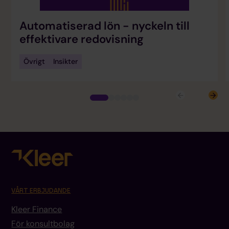
Automatiserad lön - nyckeln till
effektivare redovisning
Övrigt
Insikter
VÅRT ERBJUDANDE
Kleer Finance
För konsultbolag