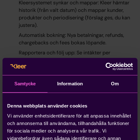
Kleersystemet synkar och mappar: Kleer hämtar
historik (från valt datum) och mappar kunder,
produkter och periodisering (förslag ges, du kan
justera).
Automatisk bokning: Nya betalningar, refunds,
chargebacks och fees bokas löpande.
Rapportera och följ upp: Se intäkter per
kund/produkt, MRR/ARR, churn, net revenue och
avgifter
Händelser vi läser in:
Samtycke
Information
Om
Payments (captured/failed) • Payouts • Fees •
Refunds • Disputes/Chargebacks • Adjustments •
Denna webbplats använder cookies
Subscriptions/Invoices
Vi använder enhetsidentifierare för att anpassa innehållet
och annonserna till användarna, tillhandahålla funktioner
Säkerhet & administration
för sociala medier och analysera vår trafik. Vi
Read-only via Stripe API-nyckel (minsta möjliga
vidarebefordrar även sådana identifierare och annan