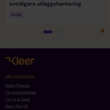
smidigare utläggshantering
Övrigt
VÅRT ERBJUDANDE
Kleer Finance
För konsultbolag
För AI & SaaS
Kleer Payroll