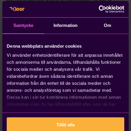
koll vid eventuellt avslut av anställning. Då det är
bolagets egendom och bör återlämnas alternativt
köpas ut till rimligt belopp.
Samtycke
Information
Om
Jobbar på annan ort
Anställd som jobbar på annan ort i Sverige har
Denna webbplats använder cookies
möjlighet att köpa "flexkort" på ett kontorshotell för
Vi använder enhetsidentifierare för att anpassa innehållet
att nyttja kontorsutrymmet till en rimlig kostnad. När
och annonserna till användarna, tillhandahålla funktioner
det gäller avdrag för hyra av kontorsutrymme ”på
för sociala medier och analysera vår trafik. Vi
stan” så bör det kunna medges om ett tydligt behov
vidarebefordrar även sådana identifierare och annan
kan påvisas osv. Det bör dock avse specifikt
information från din enhet till de sociala medier och
kontorsutrymme eller motsvarande anpassat för
annons- och analysföretag som vi samarbetar med.
arbetsuppgifterna. Om det handlar om vanliga
Dessa kan i sin tur kombinera informationen med annan
hotellrum eller liknande (som reats ut nu under
information som du har tillhandahållit eller som de har
pandemin) kan det vara tveksamt till om kostnaden
samlat in när du har använt deras tjänster.
får dras av i företaget.
Tillåt alla
Bidrag till hemmakontoret