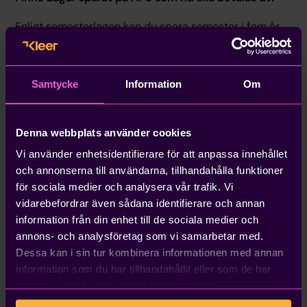
Enligt semesterlagen kan du spara semester i fem år,
därefter ska de betalas ut på lön. Är både
arbetsgivare och anställd överens kring ett eventuellt
sjätte år kan det vara okej.
Samtycke
Information
Om
För dig som är admin i PE Accounting:
Då vi på PE är
måna om att semesterintjänandet ska skötas på rätt
Denna webbplats använder cookies
sätt har vi inget automatiskt stöd i det här fallet.
Kontakta din ansvariga konsult om du vill ha hjälp med
Vi använder enhetsidentifierare för att anpassa innehållet
semesterstämpling och utbetalning eller om du är
och annonserna till användarna, tillhandahålla funktioner
osäker om dina anställda har semesterdagar på År 5.
för sociala medier och analysera vår trafik. Vi
vidarebefordrar även sådana identifierare och annan
Ska semestersättning på rörliga lönedelar betalas
information från din enhet till de sociala medier och
ut i klump?
annons- och analysföretag som vi samarbetar med.
Dessa kan i sin tur kombinera informationen med annan
På rörliga lönedelar (t.ex. timlön, provision och bonus)
information som du har tillhandahållit eller som de har
ska semesterersättning om minst 12% utgå enligt
samlat in när du har använt deras tjänster.
semesterlagen. Har inte ersättningen betalats ut