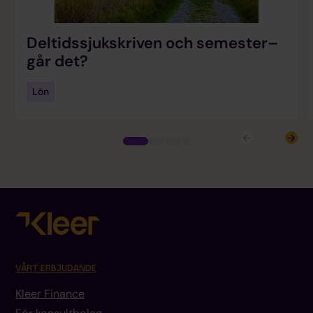
Deltidssjukskriven och semester–
går det?
Lön
VÅRT ERBJUDANDE
Kleer Finance