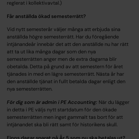
reglerat i kollektivavtal.)
Får anställda ökad semesterrätt?
Vid nytt semesterår väljer många att erbjuda sina
anställda högre semesterrätt. Har du föregående
intjänandeår innebär det att den anställde nu har rätt
att ta ut lika många dagar som den nya
semesterrätten anger men de extra dagarna blir
obetalda. Detta på grund av att semestern för året
tjänades in med en lägre semesterrätt. Nästa år har
den anställde tjänat in fullt betalda dagar enligt den
nya semesterrätten.
För dig som är admin i PE Accounting:
När du lägger
in detta i PE väljs nytt startdatum för den ökade
semesterrätten men inget gammalt tas bort för att
intjänandet ska bli rätt samt för historikens skull.
Finns dagar sparat på År 5 som nu ska betalas ut?