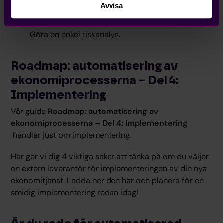
Avvisa
Uppskatta tid och kostnader för
ekonomiadministration
Göra en enkel riskanalys.
Roadmap: automatisering av
ekonomiprocesserna – Del 4:
Implementering
Vår guide
Roadmap: automatisering av
ekonomiprocesserna – Del 4: Implementering
handlar just om implementering.
Här ger vi dig 4 viktiga saker att tänka på om du väljer
en extern leverantör för implementeringen av din nya
ekonomitjänst. Ladda ner den här och planera för en
smidig implementering redan idag!