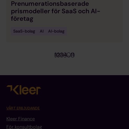
Prenumerationsbaserade
prismodeller för SaaS och AI-
företag
SaaS-bolag
AI
AI-bolag
1
2
3
4
…
11
VÅRT ERBJUDANDE
Kleer Finance
För konsultbolag