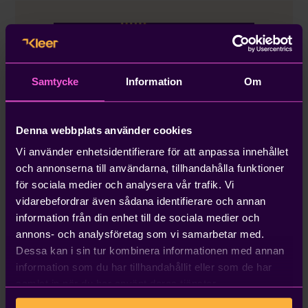
Samtycke
Information
Om
Denna webbplats använder cookies
Vi använder enhetsidentifierare för att anpassa innehållet
och annonserna till användarna, tillhandahålla funktioner
för sociala medier och analysera vår trafik. Vi
Kvarskatt: då ska restskatten
vidarebefordrar även sådana identifierare och annan
betalas
information från din enhet till de sociala medier och
annons- och analysföretag som vi samarbetar med.
Dessa kan i sin tur kombinera informationen med annan
information som du har tillhandahållit eller som de har
samlat in när du har använt deras tjänster.