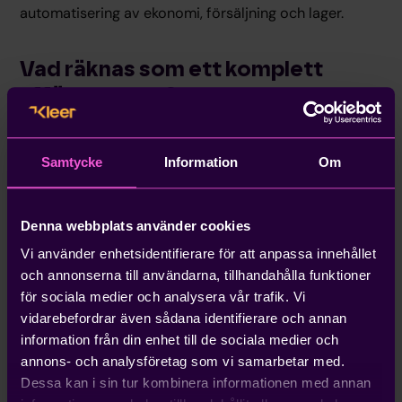
automatisering av ekonomi, försäljning och lager.
Vad räknas som ett komplett
affärssystem?
Ett komplett affärssystem innebär att alla funktioner
finns i ett och samma system. Detta kan inkludera
Samtycke
Information
Om
ekonomi, inköp, försörjningskedja, tillverkning, HR och
försäljning. Dessa system är ofta dyra och poängen är
att ha allt på ett ställe.
Denna webbplats använder cookies
I praktiken omfattar ett komplett system både
Vi använder enhetsidentifierare för att anpassa innehållet
finansiella moduler och operativa moduler samt
och annonserna till användarna, tillhandahålla funktioner
standardiserad rapportering och integrationer så att
för sociala medier och analysera vår trafik. Vi
planering, genomförande och uppföljning sker på
vidarebefordrar även sådana identifierare och annan
samma plattform.
information från din enhet till de sociala medier och
annons- och analysföretag som vi samarbetar med.
Dessa kan i sin tur kombinera informationen med annan
Vad räknas som ett enkelt