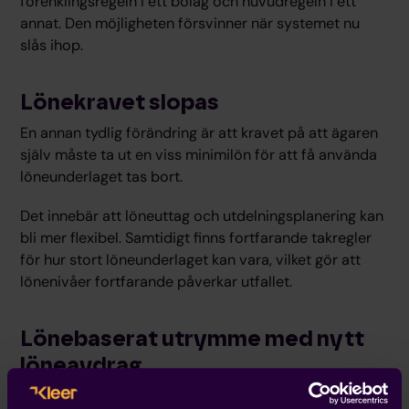
förenklingsregeln i ett bolag och huvudregeln i ett
annat. Den möjligheten försvinner när systemet nu
slås ihop.
Lönekravet slopas
En annan tydlig förändring är att kravet på att ägaren
själv måste ta ut en viss minimilön för att få använda
löneunderlaget tas bort.
Det innebär att löneuttag och utdelningsplanering kan
bli mer flexibel. Samtidigt finns fortfarande takregler
för hur stort löneunderlaget kan vara, vilket gör att
lönenivåer fortfarande påverkar utfallet.
Lönebaserat utrymme med nytt
löneavdrag
Utöver grundbeloppet kan gränsbelopp fortfarande