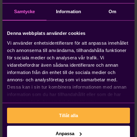
beräknas utifrån bolagets totala löner.
Samtycke
Information
Om
Samtidigt införs ett nytt löneavdrag i beräkningen,
vilket innebär att löneunderlaget reduceras innan
gränsbeloppet fastställs. För vissa företag kan detta
Denna webbplats använder cookies
leda till ett lägre utdelningsutrymme jämfört med
Vi använder enhetsidentifierare för att anpassa innehållet
dagens regler.
och annonserna till användarna, tillhandahålla funktioner
för sociala medier och analysera vår trafik. Vi
Automatisk fördelning mellan
vidarebefordrar även sådana identifierare och annan
bolag
information från din enhet till de sociala medier och
annons- och analysföretag som vi samarbetar med.
För delägare som äger flera bolag införs också en ny
Dessa kan i sin tur kombinera informationen med annan
princip.
information som du har tillhandahållit eller som de har
samlat in när du har använt deras tjänster.
Grundbeloppet ska automatiskt fördelas mellan alla
direktägda bolag i proportion till ägarandelen. Det
Tillåt alla
innebär att det inte längre går att själv styra vilket
bolag som ska använda beräkningsregeln.
Anpassa