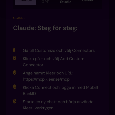
GPT
Studio
CLAUDE
ör
Claude: Steg för steg:
i
Gå till Customize och välj Connectors
Klicka på + och välj Add Custom
er
Connector
Ange namn: Kleer och URL:
 med
https://mcp.kleer.se/mcp
n med
Klicka Connect och logga in med Mobilt
BankID
ctive
Starta en ny chatt och börja använda
om
Kleer-verktygen
gen