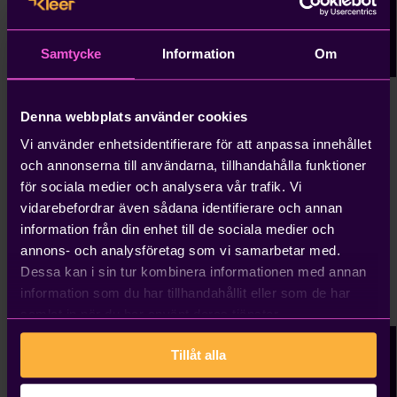
Samtycke
Information
Om
Denna webbplats använder cookies
Guide
Vi använder enhetsidentifierare för att anpassa innehållet
Ekonomistyrning av
och annonserna till användarna, tillhandahålla funktioner
konsultaffären
för sociala medier och analysera vår trafik. Vi
vidarebefordrar även sådana identifierare och annan
information från din enhet till de sociala medier och
Läs mer och ladda ner
annons- och analysföretag som vi samarbetar med.
Dessa kan i sin tur kombinera informationen med annan
information som du har tillhandahållit eller som de har
samlat in när du har använt deras tjänster.
Tillåt alla