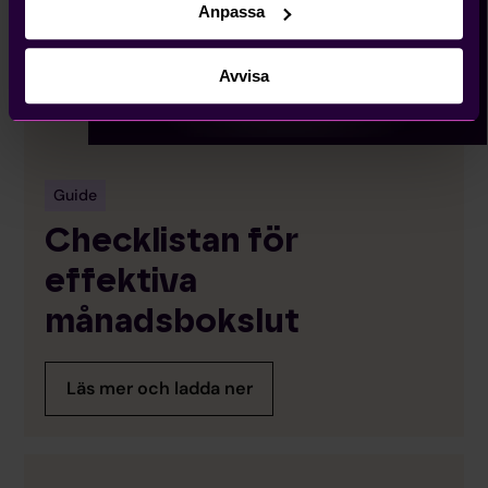
Anpassa
Avvisa
Guide
Checklistan för
effektiva
månadsbokslut
Läs mer och ladda ner