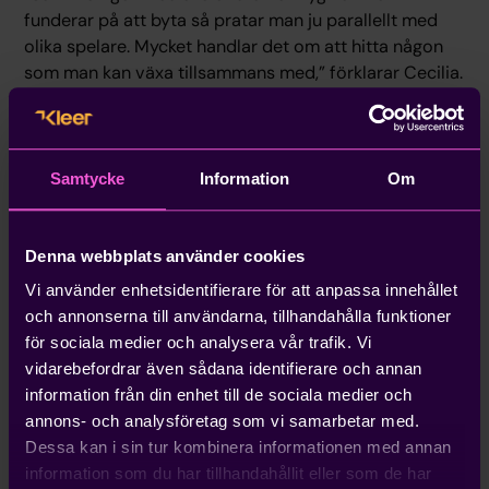
funderar på att byta så pratar man ju parallellt med
olika spelare. Mycket handlar det om att hitta någon
som man kan växa tillsammans med,” förklarar Cecilia.
Samtycke
Information
Om
Rekommendationerna från andra
SaaS-bolag var tydliga: ”Alla runt
Denna webbplats använder cookies
omkring mig sa: testa Kleer, det är
Vi använder enhetsidentifierare för att anpassa innehållet
det bästa systemet.”
och annonserna till användarna, tillhandahålla funktioner
för sociala medier och analysera vår trafik. Vi
vidarebefordrar även sådana identifierare och annan
information från din enhet till de sociala medier och
Vad var det som övertygade?
annons- och analysföretag som vi samarbetar med.
Att det helt enkelt fungerar
– ”I slutet av dagen
Dessa kan i sin tur kombinera informationen med annan
så är det man vill när man letar efter ett nytt
information som du har tillhandahållit eller som de har