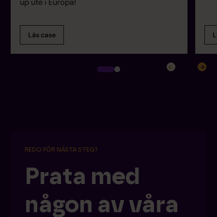
up ute i Europa!
Läs case
L
REDO FÖR NÄSTA STEG?
Prata med
någon av våra