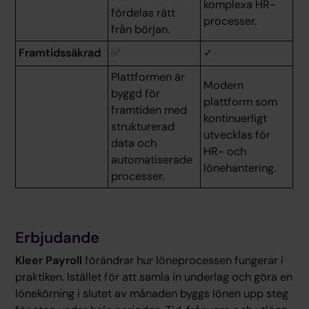
komplexa HR-
fördelas rätt
processer.
från början.
Framtidssäkrad
✅
✓
Plattformen är
Modern
byggd för
plattform som
framtiden med
kontinuerligt
strukturerad
utvecklas för
data och
HR- och
automatiserade
lönehantering.
processer.
Erbjudande
Kleer Payroll
förändrar hur löneprocessen fungerar i
praktiken. Istället för att samla in underlag och göra en
lönekörning i slutet av månaden byggs lönen upp steg