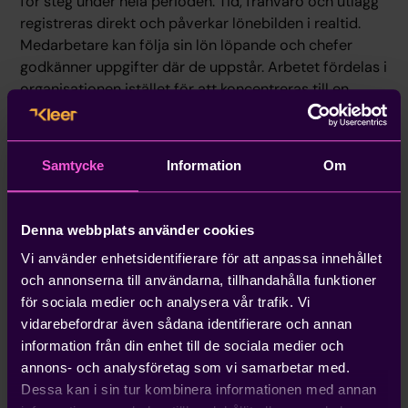
för steg under hela perioden. Tid, frånvaro och utlägg
registreras direkt och påverkar lönebilden i realtid.
Medarbetare kan följa sin lön löpande och chefer
godkänner uppgifter där de uppstår. Arbetet fördelas i
organisationen istället för att koncentreras till en
enskild löneadministratör. Samtidigt finns
lönespecialister från Kleer tillgängliga i bakgrunden för
att säkerställa att allt blir korrekt. Resultatet är färre
Samtycke
Information
Om
sena korrigeringar och en stabilare löneprocess.
Vill du samla hela ekonomiarbetet i ett
Denna webbplats använder cookies
sammanhängande system kan vi även erbjuda
Kleer
Finance
. Där integreras bokföring, fakturering, löner
Vi använder enhetsidentifierare för att anpassa innehållet
och ekonomisk uppföljning i en gemensam plattform.
och annonserna till användarna, tillhandahålla funktioner
för sociala medier och analysera vår trafik. Vi
Heroma
är ett HR- och lönesystem som används för
vidarebefordrar även sådana identifierare och annan
att hantera personaladministration i större
information från din enhet till de sociala medier och
organisationer. Systemet innehåller funktioner för
annons- och analysföretag som vi samarbetar med.
bland annat lönehantering, HR-processer,
Dessa kan i sin tur kombinera informationen med annan
schemaläggning och personaluppföljning. Det