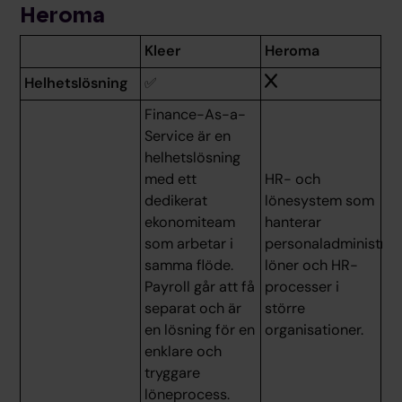
Heroma
Kleer
Heroma
Helhetslösning
✅
Finance-As-a-
Service är en
helhetslösning
med ett
HR- och
dedikerat
lönesystem som
ekonomiteam
hanterar
som arbetar i
personaladministrat
samma flöde.
löner och HR-
Payroll går att få
processer i
separat och är
större
en lösning för en
organisationer.
enklare och
tryggare
löneprocess.