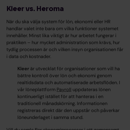
Kleer vs. Heroma
När du ska välja system för lön, ekonomi eller HR
handlar valet inte bara om vilka funktioner systemet
innehåller. Minst lika viktigt är hur arbetet fungerar i
praktiken – hur mycket administration som krävs, hur
tydlig processen är och vilken insyn organisationen får
i data och kostnader.
Kleer
är utvecklat för organisationer som vill ha
bättre kontroll över lön och ekonomi genom
realtidsdata och automatiserade arbetsflöden. I
vår löneplattform
Payroll
uppdateras lönen
kontinuerligt istället för att hanteras i en
traditionell månadskörning. Informationen
registreras direkt där den uppstår och påverkar
löneunderlaget i samma stund.
Vill du samla fler ekonomiprocesser i ett gemensamt