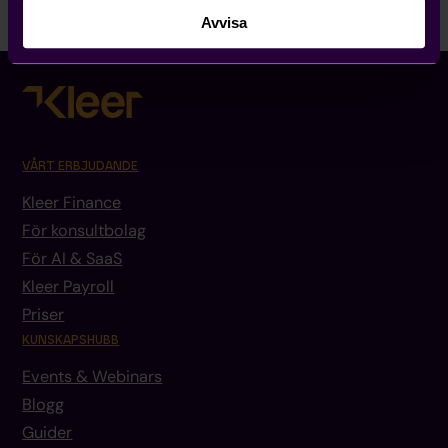
Avvisa
VÅRT ERBJUDANDE
Kleer Finance
För konsultbolag
För AI & SaaS
Kleer Payroll
Priser
KUNSKAPSHUBB
Events & Webinars
Blogg
Guider