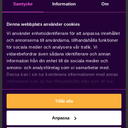
Lön
Samtycke
Information
Om
Vem ansvarar för integrationen?
Denna webbplats använder cookies
Kleer ansvarar för att integrationen mot bank fungerar
Vi använder enhetsidentifierare för att anpassa innehållet
fullt ut.
och annonserna till användarna, tillhandahålla funktioner
för sociala medier och analysera vår trafik. Vi
Så kommer du igång
vidarebefordrar även sådana identifierare och annan
Kleer kund:
På Danske Banks webbsida kan du som
information från din enhet till de sociala medier och
Kleer-kund läsa mer om bankintegrationen.
annons- och analysföretag som vi samarbetar med.
Klicka här f
ör att komma till Danske Banks sida för
Dessa kan i sin tur kombinera informationen med annan
ISO20022. Kontakta din konsult om du har frågor
information som du har tillhandahållit eller som de har
och/eller vill ansluta dig till tjänsten. Alternativt
samlat in när du har använt deras tjänster.
kontakta Danske Banks Kundservice Företag på 0752
– 48 49 30.
Tillåt alla
Inte Kleer kund?
Kontakta oss här så återkopplar vi
Anpassa
till dig inom kort.