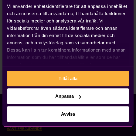
Vem ansvarar för integrationen?
Vi använder enhetsidentifierare för att anpassa innehållet
och annonserna till användarna, tillhandahålla funktioner
Kleer ansvarar för att integrationen fungerar fullt ut.
för sociala medier och analysera vår trafik. Vi
vidarebefordrar även sådana identifierare och annan
Så kommer du igång
information från din enhet till de sociala medier och
Kleer kund:
Kontakta din konsult så får du hjälp att
annons- och analysföretag som vi samarbetar med.
starta upp med rätt förutsättningar för din
Dessa kan i sin tur kombinera informationen med annan
verksamhet.
information som du har tillhandahållit eller som de har
Inte Kleer kund?
Kontakta oss här så återkopplar vi
samlat in när du har använt deras tjänster.
till dig inom kort.
Tillåt alla
Anpassa
Avvisa
VÅRT ERBJUDANDE