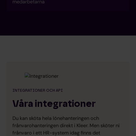
medarbetarna
Bekvämt
NACKDELAR
Oförutsägbara kostnader vid ändringar och
korrigeringar
Informationsinsamlingen ligger kvar
internt
Fel upptäcks sent och kräver extra
körningar som kostar extra
Begränsad insyn i löneprocessen
INTEGRATIONER OCH API
Våra integrationer
Du kan sköta hela lönehanteringen och
frånvarohanteringen direkt i Kleer. Men sköter ni
frånvaro i ett HR-system idag finns det