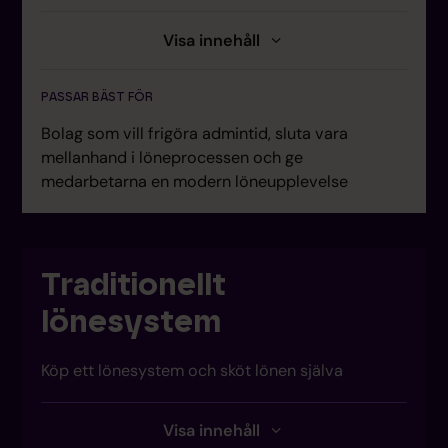
Visa innehåll
FÖRDELAR
Allt-i-ett: lön, utlägg, traktament,
PASSAR BÄST FÖR
frånvarohantering
Bolag som vill frigöra admintid, sluta vara
Löneprocessen är öppen hela månaden
mellanhand i löneprocessen och ge
Alla arbetar direkt i systemet
medarbetarna en modern löneupplevelse
Lönespecialist ingår och kvalitetssäkrar
Utbetalning direkt från systemet
Fast månadskostnad per anställd
Traditionellt
Flexibel paketering. Gör en del själv, eller
lönesystem
låt oss göra jobbet
Köp ett lönesystem och sköt lönen själva
NACKDELAR
Stödjer inte samtliga kollektivavtal
Visa innehåll
Fungerar bara för tjänstemannabolag
FÖRDELAR