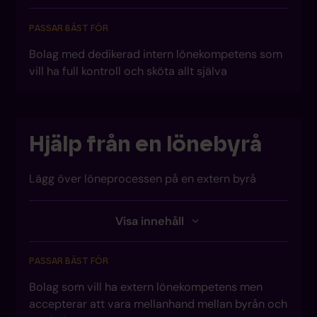
Full kontroll över löneprocessen
PASSAR BÄST FÖR
Flexibelt och anpassningsbart
Bolag med dedikerad intern lönekompetens som
Lägre månadskostnad (om man räknar bort
vill ha full kontroll och sköta allt själva
egen personal)
NACKDELAR
Hjälp från en lönebyrå
Kräver ofta flera olika försystem
Hela månadscykeln ligger på en intern
person
Lägg över löneprocessen på en extern byrå
Fel upptäcks i slutet av månaden när det
är för sent
Visa innehåll
FÖRDELAR
Kräver intern lönekompetens för avtal och
tolkningar
Tillgång till lönekompetens och expertis
PASSAR BÄST FÖR
Låg intern belastning på systemsidan
Bolag som vill ha extern lönekompetens men
Trygghet i rutiner och compliance
accepterar att vara mellanhand mellan byrån och